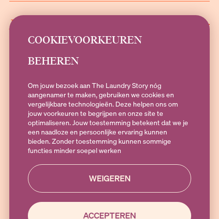
INFORMATIE
COOKIEVOORKEUREN
BEHEREN
SOCIALS
Om jouw bezoek aan The Laundry Story nóg
aangenamer te maken, gebruiken we cookies en
vergelijkbare technologieën. Deze helpen ons om
jouw voorkeuren te begrijpen en onze site te
Heb je vragen?
optimaliseren. Jouw toestemming betekent dat we je
Stuur een e-mail naar
hallo@theLaundryStory.nl
of Whatsapp naar
een naadloze en persoonlijke ervaring kunnen
+316 19 79 25 10
. Bereikbaar op Maandag t/m vrijdag 09:00-17:00
bieden. Zonder toestemming kunnen sommige
functies minder soepel werken
WEIGEREN
ACCEPTEREN
© 2025 THE LAUNDRY STORY