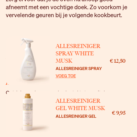
afneemt met een vochtige doek. Zo voorkom je
vervelende geuren bij je volgende kookbeurt.
ALLESREINIGER
ALLESREINIGER VAN
SPRAY WHITE
MUSK
€ 12,50
THE LAUNDRY STORY
ALLESREINIGER SPRAY
VOEG TOE
HET NIEUWE SCHOON
Ontdek vandaag nog de sleutel tot moeiteloos
schoonmaken en stralende resultaten!
ALLESREINIGER
GEL WHITE MUSK
€ 9,95
ALLESREINIGER GEL