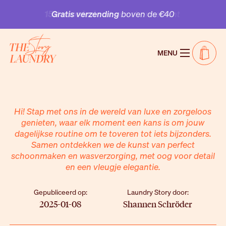
Schrijf je in voor onze nieuwsbrief en krijg
15%
15% voordeel
Gratis verzending
met een abonnement
boven de €40
korting
op je eerste bestelling
MENU
Add to 
Hi! Stap met ons in de wereld van luxe en zorgeloos
genieten, waar elk moment een kans is om jouw
dagelijkse routine om te toveren tot iets bijzonders.
Samen ontdekken we de kunst van perfect
schoonmaken en wasverzorging, met oog voor detail
en een vleugje elegantie.
Gepubliceerd op:
Laundry Story door:
2025-01-08
Shannen Schröder