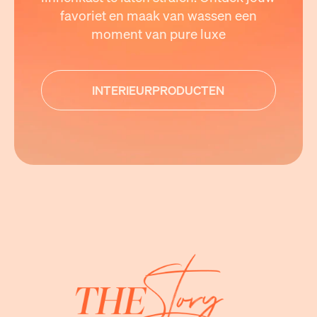
favoriet en maak van wassen een
moment van pure luxe
INTERIEURPRODUCTEN