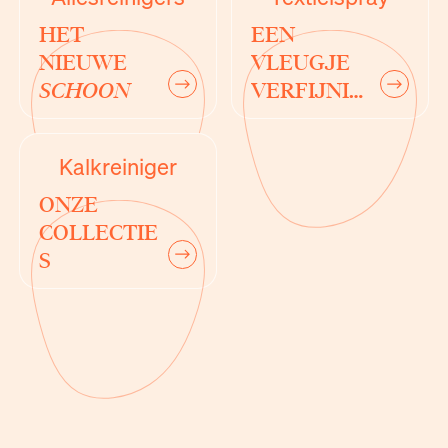
HET
EEN
NIEUWE
VLEUGJE
SCHOON
VERFIJNIN
next
next
G
Kalkreiniger
ONZE
COLLECTIE
S
next