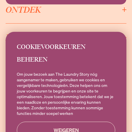
ONTDEK
INFORMATIE
COOKIEVOORKEUREN
BEHEREN
SOCIALS
Om jouw bezoek aan The Laundry Story nóg
aangenamer te maken, gebruiken we cookies en
vergelijkbare technologieën. Deze helpen ons om
jouw voorkeuren te begrijpen en onze site te
Heb je vragen?
optimaliseren. Jouw toestemming betekent dat we je
Stuur een e-mail naar
hallo@theLaundryStory.nl
of Whatsapp naar
een naadloze en persoonlijke ervaring kunnen
+316 19 79 25 10
. Bereikbaar op Maandag t/m vrijdag 09:00-17:00
bieden. Zonder toestemming kunnen sommige
functies minder soepel werken
WEIGEREN