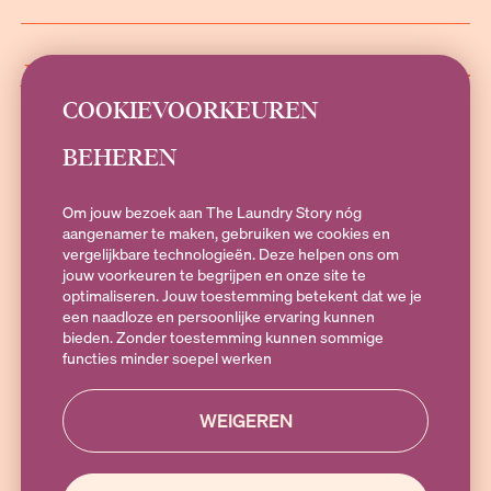
INFORMATIE
COOKIEVOORKEUREN
BEHEREN
SOCIALS
Om jouw bezoek aan The Laundry Story nóg
aangenamer te maken, gebruiken we cookies en
vergelijkbare technologieën. Deze helpen ons om
jouw voorkeuren te begrijpen en onze site te
Heb je vragen?
optimaliseren. Jouw toestemming betekent dat we je
Stuur een e-mail naar
hallo@theLaundryStory.nl
of Whatsapp naar
een naadloze en persoonlijke ervaring kunnen
+316 19 79 25 10
. Bereikbaar op Maandag t/m vrijdag 09:00-17:00
bieden. Zonder toestemming kunnen sommige
functies minder soepel werken
WEIGEREN