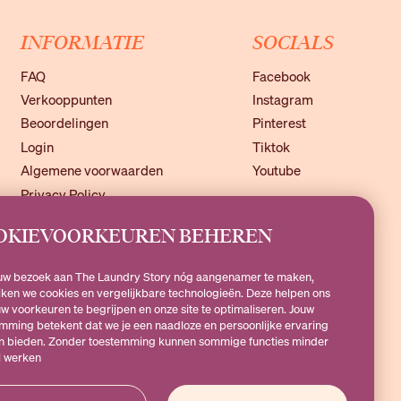
INFORMATIE
SOCIALS
FAQ
Facebook
Verkooppunten
Instagram
Beoordelingen
Pinterest
Login
Tiktok
Algemene voorwaarden
Youtube
Privacy Policy
OKIEVOORKEUREN BEHEREN
theLaundryStory.nl
of Whatsapp naar
+316 19 79 25 10
.
uw bezoek aan The Laundry Story nóg aangenamer te maken,
rijdag 09:00-17:00
ken we cookies en vergelijkbare technologieën. Deze helpen ons
w voorkeuren te begrijpen en onze site te optimaliseren. Jouw
mming betekent dat we je een naadloze en persoonlijke ervaring
n bieden. Zonder toestemming kunnen sommige functies minder
l werken
© 2025 THE LAUNDRY STORY