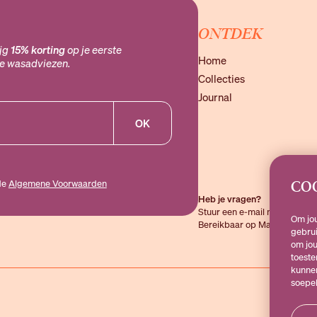
ONTDEK
ijg
15% korting
op je eerste
Home
ke wasadviezen.
Collecties
Journal
OK
CO
de
Algemene Voorwaarden
Heb je vragen?
Stuur een e-mail naar
hallo@
Om jo
Bereikbaar op Maandag t/m v
gebrui
om jou
toeste
kunne
soepe