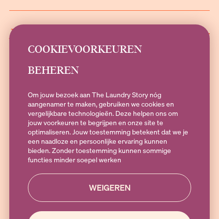
INFORMATIE
COOKIEVOORKEUREN
BEHEREN
SOCIALS
Om jouw bezoek aan The Laundry Story nóg
aangenamer te maken, gebruiken we cookies en
vergelijkbare technologieën. Deze helpen ons om
jouw voorkeuren te begrijpen en onze site te
Heb je vragen?
optimaliseren. Jouw toestemming betekent dat we je
Stuur een e-mail naar
hallo@theLaundryStory.nl
of Whatsapp naar
een naadloze en persoonlijke ervaring kunnen
+316 19 79 25 10
. Bereikbaar op Maandag t/m vrijdag 09:00-17:00
bieden. Zonder toestemming kunnen sommige
functies minder soepel werken
WEIGEREN