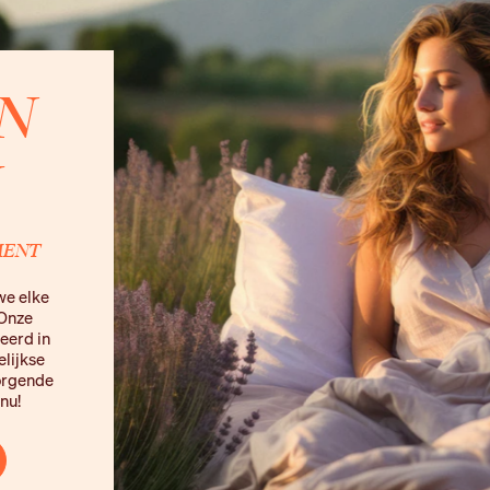
N
N
MENT
we elke
 Onze
eerd in
elijkse
zorgende
nu!