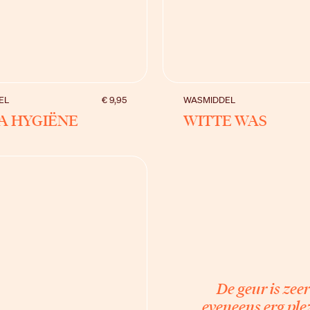
BEKIJK
BEKIJK
EL
€ 9,95
WASMIDDEL
A HYGIËNE
WITTE WAS
De geur is zee
eveneens erg plez