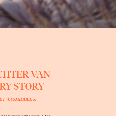
CHTER VAN
RY STORY
ET WASMIDDEL &