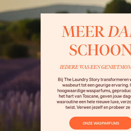
MEER
DA
SCHOO
IEDERE WAS EEN GENIETMO
Bij The Laundry Story transformeren 
wasbeurt tot een geurige ervaring.
hoogwaardige wasparfums, geproduc
het hart van Toscane, geven jouw dag
wasroutine een hele nieuwe luxe, ver
twist. Verwen jezelf en probeer ze 
ONZE WASPARFUMS