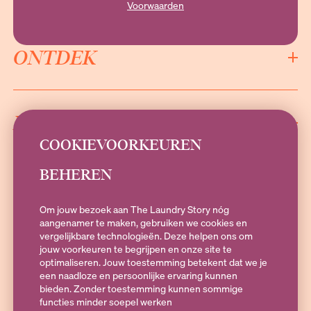
Voorwaarden
ONTDEK
INFORMATIE
COOKIEVOORKEUREN
BEHEREN
SOCIALS
Om jouw bezoek aan The Laundry Story nóg
aangenamer te maken, gebruiken we cookies en
vergelijkbare technologieën. Deze helpen ons om
jouw voorkeuren te begrijpen en onze site te
Heb je vragen?
optimaliseren. Jouw toestemming betekent dat we je
Stuur een e-mail naar
hallo@theLaundryStory.nl
of Whatsapp naar
een naadloze en persoonlijke ervaring kunnen
+316 19 79 25 10
. Bereikbaar op Maandag t/m vrijdag 09:00-17:00
bieden. Zonder toestemming kunnen sommige
functies minder soepel werken