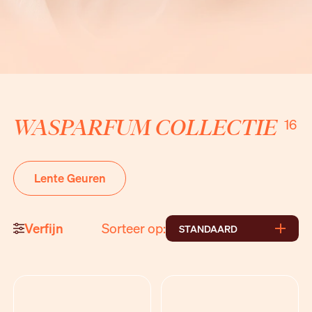
WASPARFUM COLLECTIE
16
Lente Geuren
Verfijn
Sorteer op:
STANDAARD